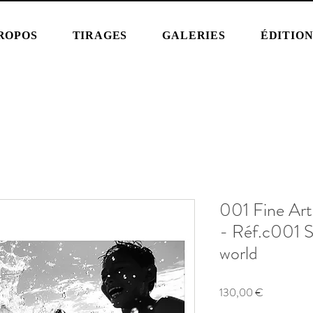
ROPOS
TIRAGES
GALERIES
ÉDITIO
001 Fine Art
- Réf.c001 
world
Prix
130,00 €