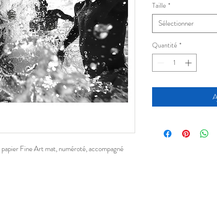
Taille
*
Sélectionner
Quantité
*
A
r papier Fine Art mat, numéroté, accompagné