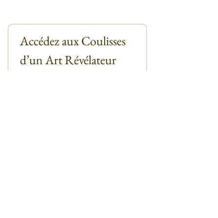
Accédez aux Coulisses 
d’un Art Révélateur
Email
*
Abonnez-vous
Je m'abonne à la Newsletter
*
Contact
Manuel Besse
Collectionneurs
Galeristes
Presse et références
Outdoor