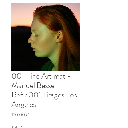
001 Fine Art mat -
Manuel Besse -
Réf.c001 Tirages Los
Angeles
Prix
120,00 €
Taille
*