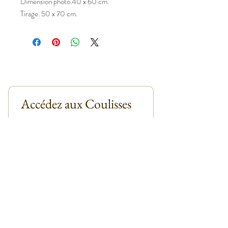
Dimension photo.40 x 60 cm.
Tirage. 50 x 70 cm.
Accédez aux Coulisses 
d’un Art Révélateur
Email
*
Abonnez-vous
Je m'abonne à la Newsletter
*