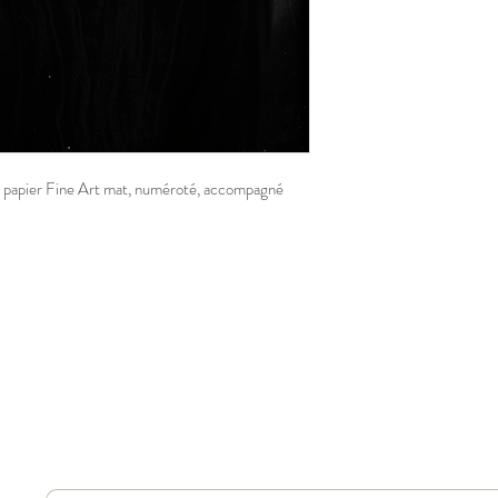
r papier Fine Art mat, numéroté, accompagné