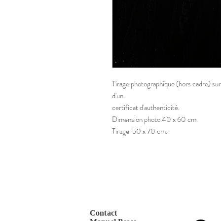
Tirage photographique (hors cadre) su
d'un
certificat d'authenticité.
Dimension photo.40 x 60 cm.
Tirage. 50 x 70 cm.
Contact