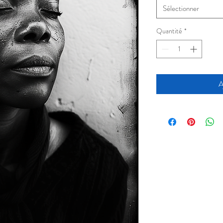
Sélectionner
Quantité
*
A