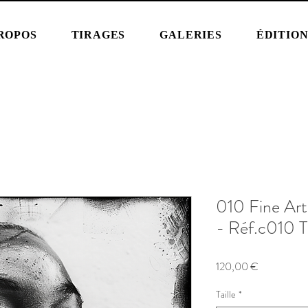
ROPOS
TIRAGES
GALERIES
ÉDITIO
010 Fine Art
- Réf.c010 T
Prix
120,00 €
Taille
*