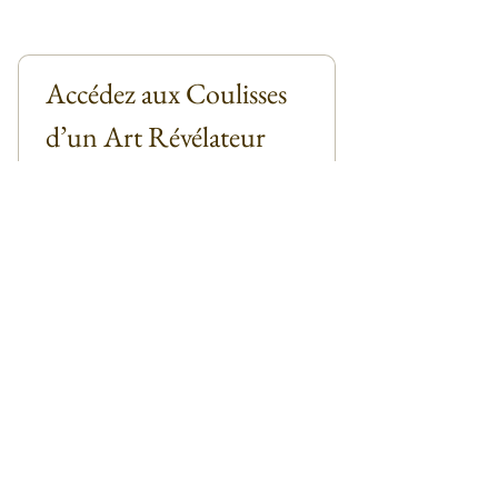
Accédez aux Coulisses 
d’un Art Révélateur
Email
*
Abonnez-vous
Je m'abonne à la Newsletter
*
Contact
Manuel Besse
Collectionneurs
Galeristes
Presse et références
Outdoor