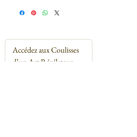
Accédez aux Coulisses 
d’un Art Révélateur
Email
*
Abonnez-vous
Je m'abonne à la Newsletter
*
Contact
Manuel Besse