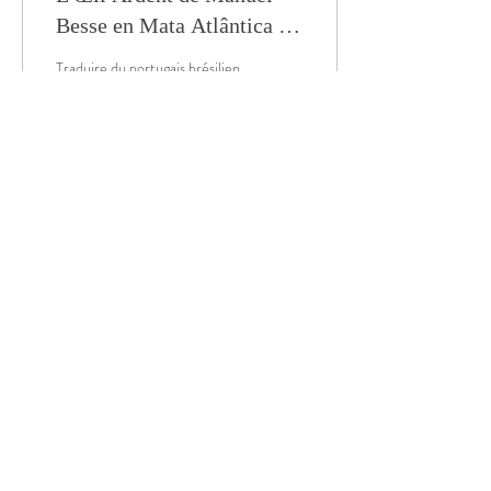
Besse en Mata Atlântica «
LE DERNIER SOUFFLE »
Traduire du portugais brésilien
au français, O Globo Quand le
reportage en noir et blanc
devient un acte de Résistance
RIO DE JANEIRO – ...
61
0
Accédez aux Coulisses 
d’un Art Révélateur
Email
*