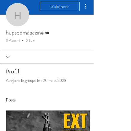
Plus d'actions
S'abonner
hupsoomagazine
Administrateur
hupsoomagazine
0 Abonné
0 Suivi
Profil
A rejoint le groupe le : 20 mars 2023
Posts