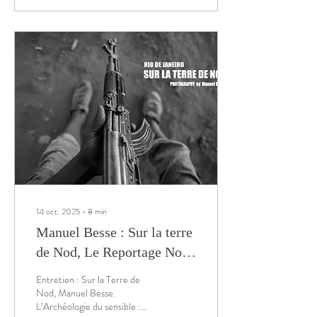
brésilien.
14 oct. 2025
∙
8
min
Manuel Besse : Sur la terre
de Nod, Le Reportage Noir
& Blanc Extrême sur la
Entretien : Sur la Terre de
Misère au Brésil /
Nod, Manuel Besse.
L’Archéologie du sensible :
Magazine EXT Brésil